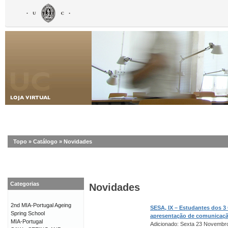
Topo
»
Catálogo
»
Novidades
Categorias
Novidades
2nd MIA-Portugal Ageing
SESA, IX – Estudantes dos 3
Spring School
apresentação de comunicaç
MIA-Portugal
Adicionado: Sexta 23 Novembr