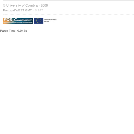
© University of Coimbra · 2009
·
Portugal/WEST GMT
S:147
Parse Time: 0.047s