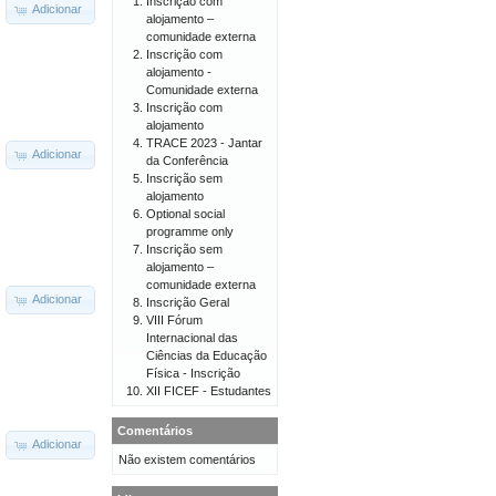
Inscrição com
Adicionar
alojamento –
comunidade externa
Inscrição com
alojamento -
Comunidade externa
Inscrição com
alojamento
TRACE 2023 - Jantar
Adicionar
da Conferência
Inscrição sem
alojamento
Optional social
programme only
Inscrição sem
alojamento –
comunidade externa
Adicionar
Inscrição Geral
VIII Fórum
Internacional das
Ciências da Educação
Física - Inscrição
XII FICEF - Estudantes
Comentários
Adicionar
Não existem comentários