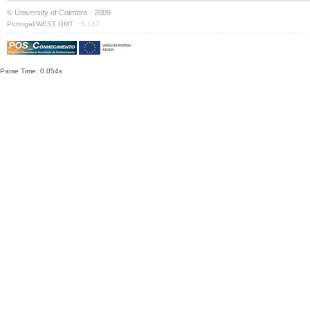
© University of Coimbra · 2009
·
Portugal/WEST GMT
S:147
Parse Time: 0.054s