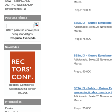
SAW - SEEING AND
Marca:
ACTING WORKSHOP
Emolumentos
(1)
Preço: 20,00€
Pesquisa Rápida
SESA, IX – Outros Estudant
Adicionado: Sexta 23 Novembr
Utilize palavras chave para
Marca:
pesquisar Artigos.
Pesquisa Avançada
Preço: 75,00€
Novidades
SESA, IX – Outros Estudant
Adicionado: Sexta 23 Novembr
Marca:
Preço: 40,00€
Rectors' Conference -
SESA, IX - Público, Outros 
Accompanying person
apresentação de comunicaç
500,00€
Adicionado: Sexta 23 Novembr
Marca:
Informações
Envios
Preço: 75,00€