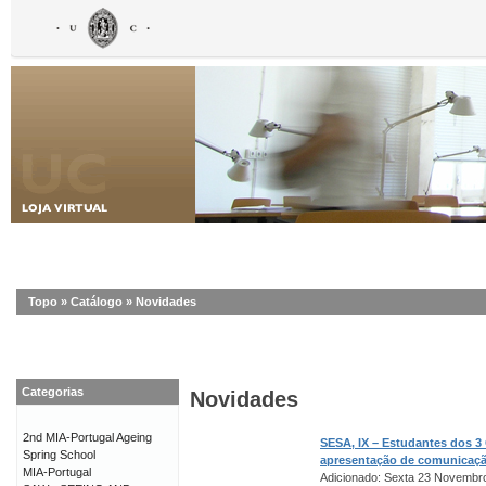
Topo
»
Catálogo
»
Novidades
Categorias
Novidades
2nd MIA-Portugal Ageing
SESA, IX – Estudantes dos 3
Spring School
apresentação de comunicaç
MIA-Portugal
Adicionado: Sexta 23 Novembr