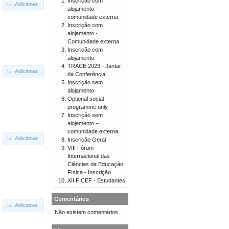
Inscrição com
Adicionar
alojamento –
comunidade externa
Inscrição com
alojamento -
Comunidade externa
Inscrição com
alojamento
TRACE 2023 - Jantar
Adicionar
da Conferência
Inscrição sem
alojamento
Optional social
programme only
Inscrição sem
alojamento –
comunidade externa
Adicionar
Inscrição Geral
VIII Fórum
Internacional das
Ciências da Educação
Física - Inscrição
XII FICEF - Estudantes
Comentários
Adicionar
Não existem comentários