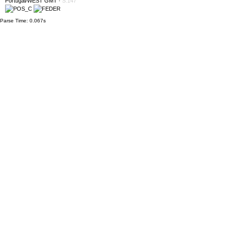
Portugal/WEST GMT
·
S:147
Parse Time: 0.067s