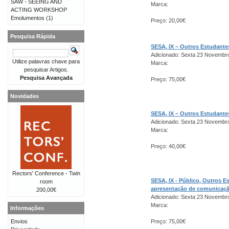
SAW - SEEING AND
Marca:
ACTING WORKSHOP
Emolumentos
(1)
Preço: 20,00€
Pesquisa Rápida
SESA, IX – Outros Estudant
Adicionado: Sexta 23 Novembr
Utilize palavras chave para
Marca:
pesquisar Artigos.
Pesquisa Avançada
Preço: 75,00€
Novidades
SESA, IX – Outros Estudant
Adicionado: Sexta 23 Novembr
Marca:
Preço: 40,00€
Rectors' Conference - Twin
SESA, IX - Público, Outros 
room
apresentação de comunicaç
200,00€
Adicionado: Sexta 23 Novembr
Marca:
Informações
Envios
Preço: 75,00€