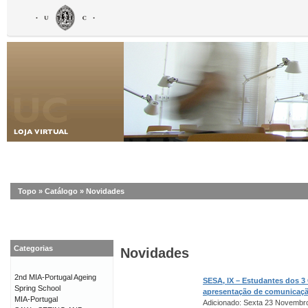
Topo
»
Catálogo
»
Novidades
Categorias
Novidades
2nd MIA-Portugal Ageing
SESA, IX – Estudantes dos 3
Spring School
apresentação de comunicaç
MIA-Portugal
Adicionado: Sexta 23 Novembr