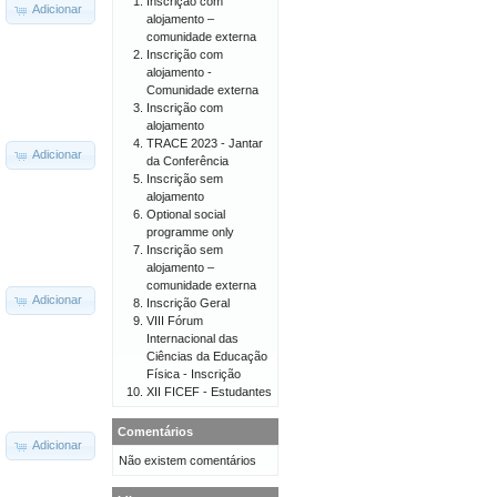
Inscrição com
Adicionar
alojamento –
comunidade externa
Inscrição com
alojamento -
Comunidade externa
Inscrição com
alojamento
TRACE 2023 - Jantar
Adicionar
da Conferência
Inscrição sem
alojamento
Optional social
programme only
Inscrição sem
alojamento –
comunidade externa
Adicionar
Inscrição Geral
VIII Fórum
Internacional das
Ciências da Educação
Física - Inscrição
XII FICEF - Estudantes
Comentários
Adicionar
Não existem comentários