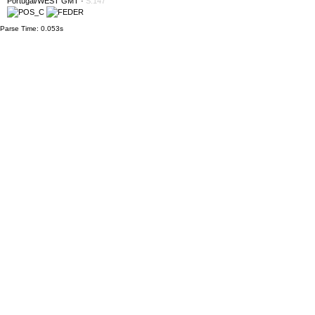
Portugal/WEST GMT
·
S:147
Parse Time: 0.053s