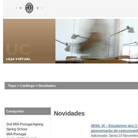
Topo
»
Catálogo
»
Novidades
Categorias
Novidades
2nd MIA-Portugal Ageing
SESA, IX – Estudantes dos 3
Spring School
apresentação de comunicaç
MIA-Portugal
Adicionado: Sexta 23 Novembr