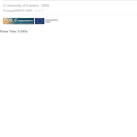
© University of Coimbra · 2009
·
Portugal/WEST GMT
S:147
Parse Time: 0.045s