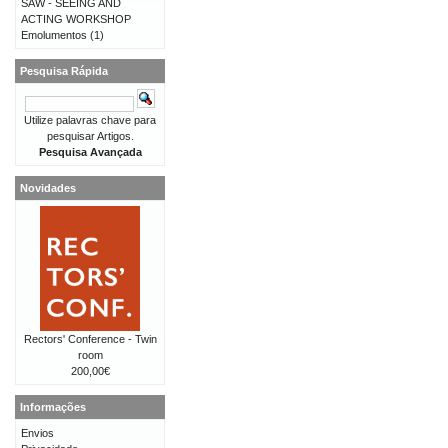
SAW - SEEING AND
ACTING WORKSHOP
Emolumentos
(1)
Pesquisa Rápida
Utilize palavras chave para
pesquisar Artigos.
Pesquisa Avançada
Novidades
Rectors' Conference - Twin
room
200,00€
Informações
Envios