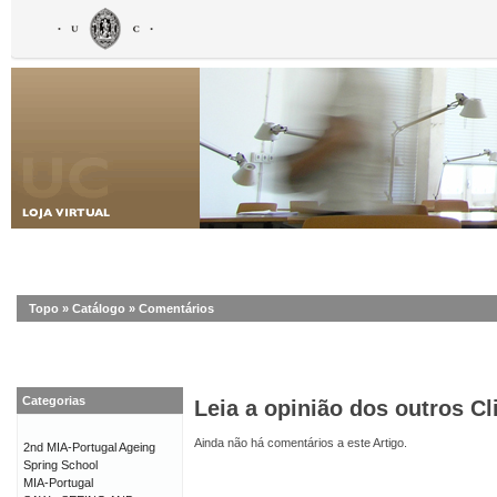
Topo
»
Catálogo
»
Comentários
Categorias
Leia a opinião dos outros Cl
Ainda não há comentários a este Artigo.
2nd MIA-Portugal Ageing
Spring School
MIA-Portugal