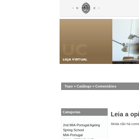
Topo
»
Catálogo
»
Comentários
Categorias
Leia a op
Ainda não há comen
2nd MIA-Portugal Ageing
Spring School
MIA-Portugal