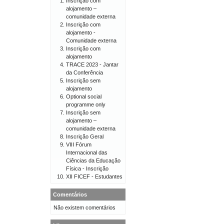
Inscrição com
alojamento –
comunidade externa
Inscrição com
alojamento -
Comunidade externa
Inscrição com
alojamento
TRACE 2023 - Jantar
da Conferência
Inscrição sem
alojamento
Optional social
programme only
Inscrição sem
alojamento –
comunidade externa
Inscrição Geral
VIII Fórum
Internacional das
Ciências da Educação
Física - Inscrição
XII FICEF - Estudantes
Comentários
Não existem comentários