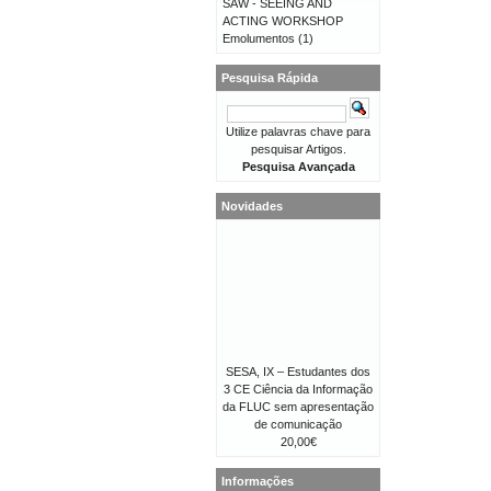
SAW - SEEING AND
ACTING WORKSHOP
Emolumentos
(1)
Pesquisa Rápida
Utilize palavras chave para
pesquisar Artigos.
Pesquisa Avançada
Novidades
SESA, IX – Estudantes dos
3 CE Ciência da Informação
da FLUC sem apresentação
de comunicação
20,00€
Informações