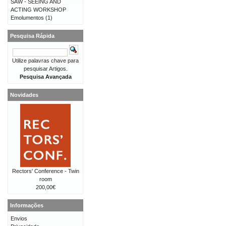
SAW - SEEING AND
ACTING WORKSHOP
Emolumentos
(1)
Pesquisa Rápida
Utilize palavras chave para
pesquisar Artigos.
Pesquisa Avançada
Novidades
Rectors' Conference - Twin
room
200,00€
Informações
Envios