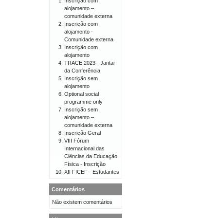
Inscrição com
alojamento –
comunidade externa
Inscrição com
alojamento -
Comunidade externa
Inscrição com
alojamento
TRACE 2023 - Jantar
da Conferência
Inscrição sem
alojamento
Optional social
programme only
Inscrição sem
alojamento –
comunidade externa
Inscrição Geral
VIII Fórum
Internacional das
Ciências da Educação
Física - Inscrição
XII FICEF - Estudantes
Comentários
Não existem comentários