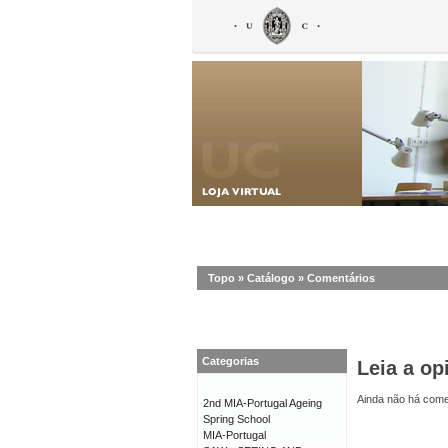
Topo
»
Catálogo
»
Comentários
Categorias
Leia a op
Ainda não há comen
2nd MIA-Portugal Ageing
Spring School
MIA-Portugal