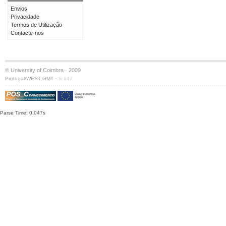
Envios
Privacidade
Termos de Utilização
Contacte-nos
© University of Coimbra · 2009
·
Portugal/WEST GMT
S:147
Parse Time: 0.047s