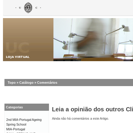
Topo
»
Catálogo
»
Comentários
Categorias
Leia a opinião dos outros Cl
Ainda não há comentários a este Artigo.
2nd MIA-Portugal Ageing
Spring School
MIA-Portugal