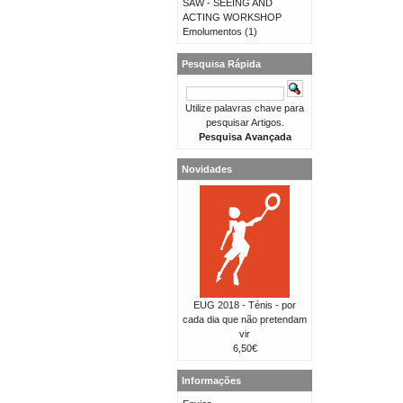
SAW - SEEING AND
ACTING WORKSHOP
Emolumentos
(1)
Pesquisa Rápida
Utilize palavras chave para
pesquisar Artigos.
Pesquisa Avançada
Novidades
EUG 2018 - Ténis - por
cada dia que não pretendam
vir
6,50€
Informações