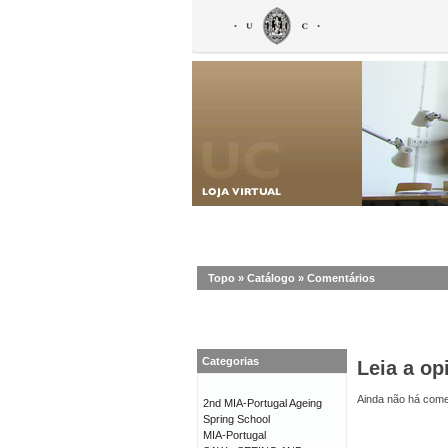
Topo
»
Catálogo
»
Comentários
Categorias
Leia a op
Ainda não há comen
2nd MIA-Portugal Ageing
Spring School
MIA-Portugal