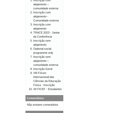
Inscrição com
alojamento –
comunidade externa
Inscrição com
alojamento -
Comunidade externa
Inscrição com
alojamento
TRACE 2023 - Jantar
da Conferência
Inscrição sem
alojamento
Optional social
programme only
Inscrição sem
alojamento –
comunidade externa
Inscrição Geral
VIII Fórum
Internacional das
Ciências da Educação
Física - Inscrição
XII FICEF - Estudantes
Comentários
Não existem comentários