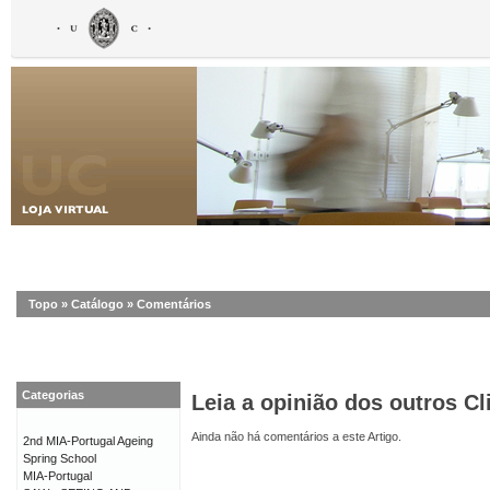
Topo
»
Catálogo
»
Comentários
Categorias
Leia a opinião dos outros Cl
Ainda não há comentários a este Artigo.
2nd MIA-Portugal Ageing
Spring School
MIA-Portugal