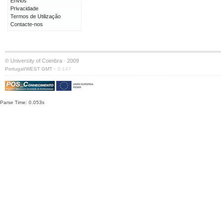
Envios
Privacidade
Termos de Utilização
Contacte-nos
© University of Coimbra · 2009
·
Portugal/WEST GMT
S:147
Parse Time: 0.053s