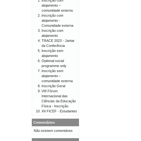
Inscrição com
alojamento –
comunidade externa
Inscrição com
alojamento -
Comunidade externa
Inscrição com
alojamento
TRACE 2023 - Jantar
da Conferência
Inscrição sem
alojamento
Optional social
programme only
Inscrição sem
alojamento –
comunidade externa
Inscrição Geral
VIII Fórum
Internacional das
Ciências da Educação
Física - Inscrição
XII FICEF - Estudantes
Comentários
Não existem comentários