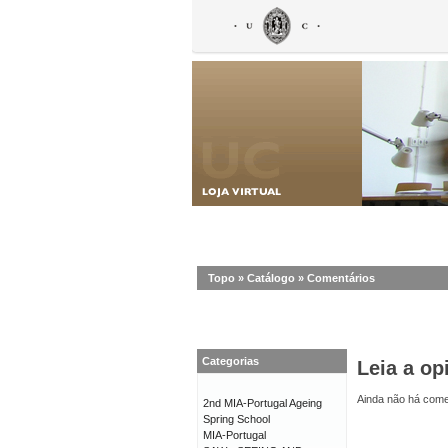
Topo
»
Catálogo
»
Comentários
Categorias
Leia a op
Ainda não há comen
2nd MIA-Portugal Ageing
Spring School
MIA-Portugal