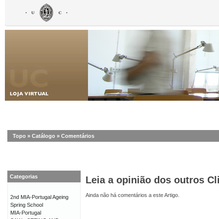
Topo
»
Catálogo
»
Comentários
Categorias
Leia a opinião dos outros Cl
Ainda não há comentários a este Artigo.
2nd MIA-Portugal Ageing
Spring School
MIA-Portugal