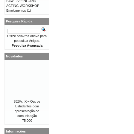
SAW - SEEING AND
ACTING WORKSHOP
Emolumentos
(1)
Pesquisa Rápida
Utilize palavras chave para
pesquisar Artigos.
Pesquisa Avançada
Novidades
SESA, IX – Outros
Estudantes com
apresentação de
comunicação
75,00€
Informações