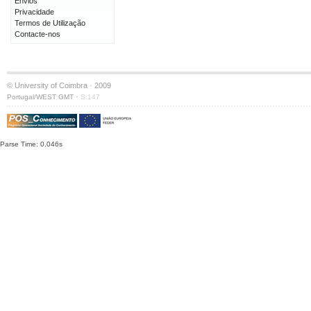
Envios
Privacidade
Termos de Utilização
Contacte-nos
© University of Coimbra · 2009
·
Portugal/WEST GMT
S:147
Parse Time: 0.046s