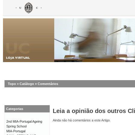
Topo
»
Catálogo
»
Comentários
Categorias
Leia a opinião dos outros Cl
Ainda não há comentários a este Artigo.
2nd MIA-Portugal Ageing
Spring School
MIA-Portugal