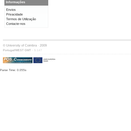
Informações
Envios
Privacidade
Termos de Utilização
Contacte-nos
© University of Coimbra · 2009
·
Portugal/WEST GMT
S:147
Parse Time: 0.055s