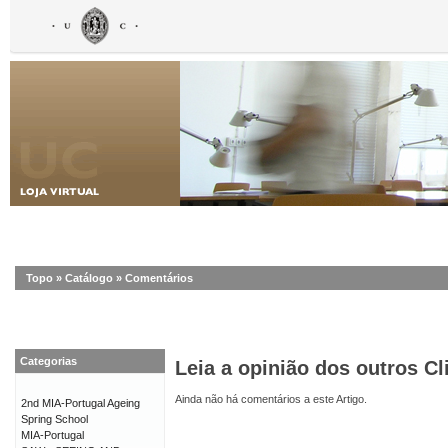
Topo
»
Catálogo
»
Comentários
Categorias
Leia a opinião dos outros Cl
Ainda não há comentários a este Artigo.
2nd MIA-Portugal Ageing
Spring School
MIA-Portugal