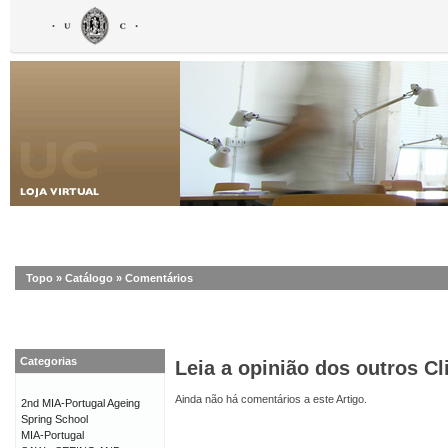
Topo
»
Catálogo
»
Comentários
Categorias
Leia a opinião dos outros Cl
Ainda não há comentários a este Artigo.
2nd MIA-Portugal Ageing
Spring School
MIA-Portugal