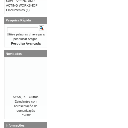
SAW - SEEING AND
ACTING WORKSHOP
Emolumentos
(1)
Pesquisa Rápida
Utilize palavras chave para
pesquisar Artigos.
Pesquisa Avançada
Novidades
SESA, IX – Outros
Estudantes com
apresentação de
comunicação
75,00€
Informações