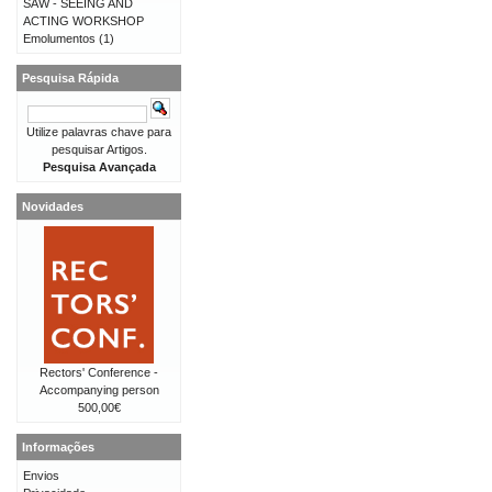
SAW - SEEING AND
ACTING WORKSHOP
Emolumentos
(1)
Pesquisa Rápida
Utilize palavras chave para
pesquisar Artigos.
Pesquisa Avançada
Novidades
Rectors' Conference -
Accompanying person
500,00€
Informações
Envios