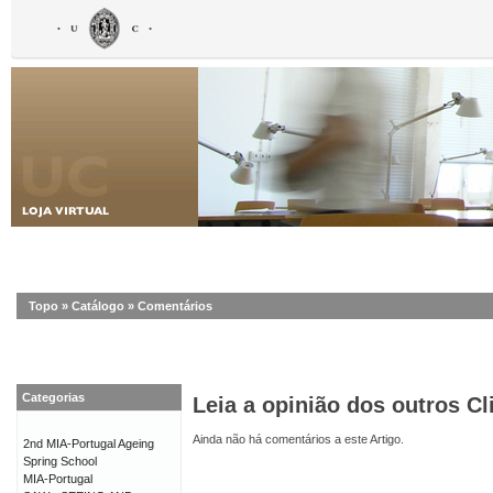
Topo
»
Catálogo
»
Comentários
Categorias
Leia a opinião dos outros Cl
Ainda não há comentários a este Artigo.
2nd MIA-Portugal Ageing
Spring School
MIA-Portugal