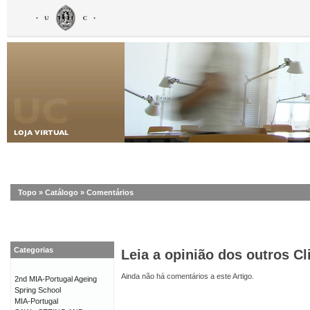
Topo
»
Catálogo
»
Comentários
Categorias
Leia a opinião dos outros Cl
Ainda não há comentários a este Artigo.
2nd MIA-Portugal Ageing
Spring School
MIA-Portugal