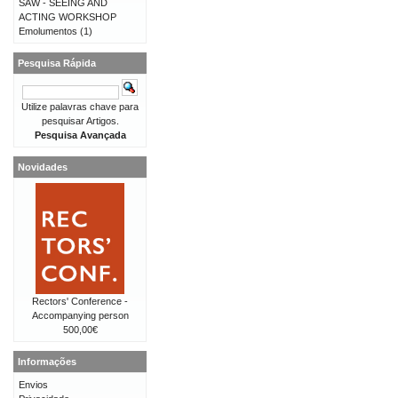
SAW - SEEING AND
ACTING WORKSHOP
Emolumentos
(1)
Pesquisa Rápida
Utilize palavras chave para
pesquisar Artigos.
Pesquisa Avançada
Novidades
Rectors' Conference -
Accompanying person
500,00€
Informações
Envios