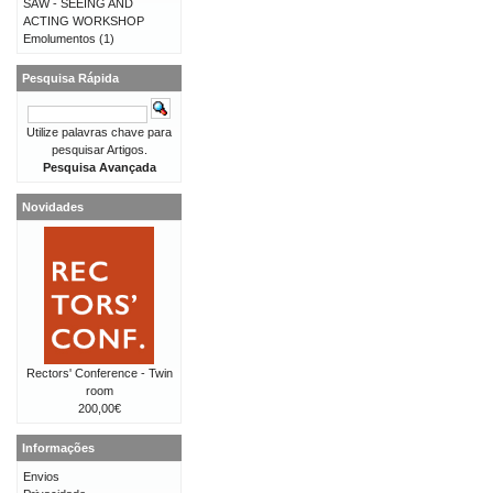
SAW - SEEING AND
ACTING WORKSHOP
Emolumentos
(1)
Pesquisa Rápida
Utilize palavras chave para
pesquisar Artigos.
Pesquisa Avançada
Novidades
Rectors' Conference - Twin
room
200,00€
Informações
Envios