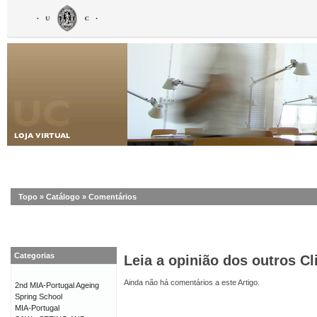
Topo
»
Catálogo
»
Comentários
Categorias
Leia a opinião dos outros Cl
Ainda não há comentários a este Artigo.
2nd MIA-Portugal Ageing
Spring School
MIA-Portugal