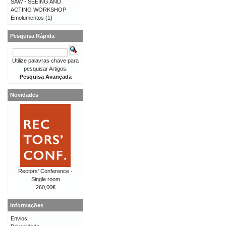
SAW - SEEING AND
ACTING WORKSHOP
Emolumentos
(1)
Pesquisa Rápida
Utilize palavras chave para
pesquisar Artigos.
Pesquisa Avançada
Novidades
Rectors' Conference -
Single room
260,00€
Informações
Envios