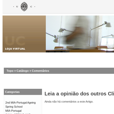
Topo
»
Catálogo
»
Comentários
Categorias
Leia a opinião dos outros Cl
Ainda não há comentários a este Artigo.
2nd MIA-Portugal Ageing
Spring School
MIA-Portugal