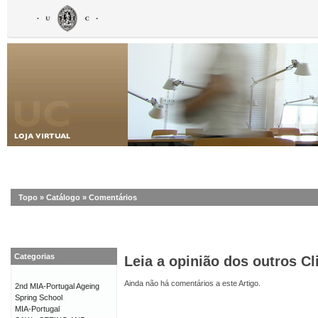
Topo
»
Catálogo
»
Comentários
Categorias
Leia a opinião dos outros Cl
Ainda não há comentários a este Artigo.
2nd MIA-Portugal Ageing
Spring School
MIA-Portugal