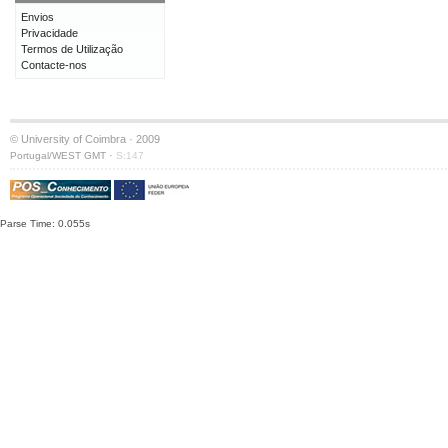
Envios
Privacidade
Termos de Utilização
Contacte-nos
© University of Coimbra · 2009
·
Portugal/WEST GMT
S:147
Parse Time: 0.055s