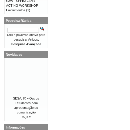
SAW - SEEING AND
ACTING WORKSHOP
Emolumentos
(1)
Pesquisa Rápida
Utilize palavras chave para
pesquisar Artigos.
Pesquisa Avançada
Novidades
SESA, IX – Outros
Estudantes com
apresentação de
comunicação
75,00€
Informações