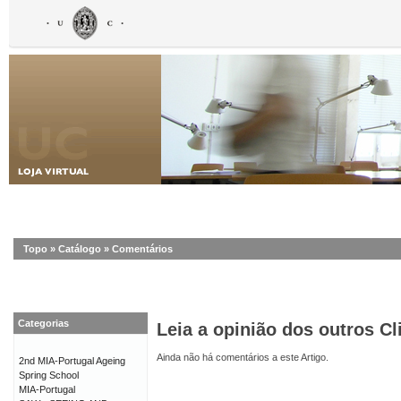
Topo
»
Catálogo
»
Comentários
Categorias
Leia a opinião dos outros Cl
Ainda não há comentários a este Artigo.
2nd MIA-Portugal Ageing
Spring School
MIA-Portugal