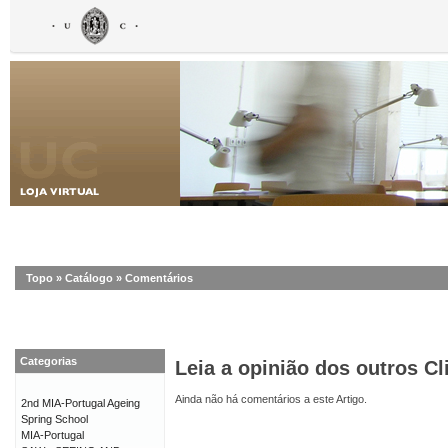
Topo
»
Catálogo
»
Comentários
Categorias
Leia a opinião dos outros Cl
Ainda não há comentários a este Artigo.
2nd MIA-Portugal Ageing
Spring School
MIA-Portugal