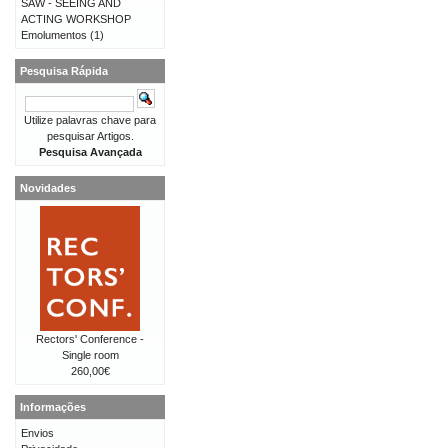
SAW - SEEING AND
ACTING WORKSHOP
Emolumentos
(1)
Pesquisa Rápida
Utilize palavras chave para
pesquisar Artigos.
Pesquisa Avançada
Novidades
Rectors' Conference -
Single room
260,00€
Informações
Envios