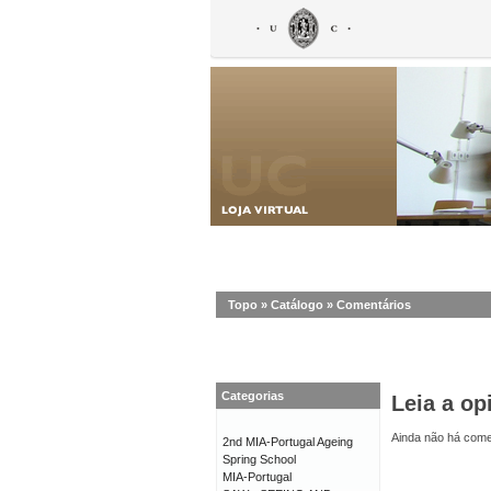
Topo
»
Catálogo
»
Comentários
Categorias
Leia a op
Ainda não há comen
2nd MIA-Portugal Ageing
Spring School
MIA-Portugal