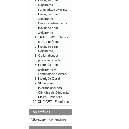
Inscrição com
alojamento –
comunidade externa
Inscrição com
alojamento -
Comunidade externa
Inscrição com
alojamento
TRACE 2023 - Jantar
da Conferência
Inscrição sem
alojamento
Optional social
programme only
Inscrição sem
alojamento –
comunidade externa
Inscrição Geral
VIII Fórum
Internacional das
Ciências da Educação
Física - Inscrição
XII FICEF - Estudantes
Comentários
Não existem comentários