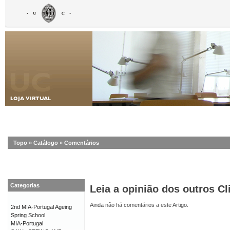
Topo
»
Catálogo
»
Comentários
Categorias
Leia a opinião dos outros Cl
Ainda não há comentários a este Artigo.
2nd MIA-Portugal Ageing
Spring School
MIA-Portugal