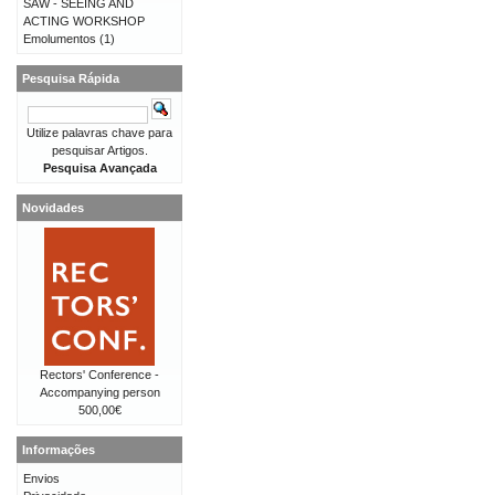
SAW - SEEING AND
ACTING WORKSHOP
Emolumentos
(1)
Pesquisa Rápida
Utilize palavras chave para
pesquisar Artigos.
Pesquisa Avançada
Novidades
Rectors' Conference -
Accompanying person
500,00€
Informações
Envios