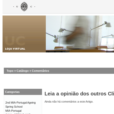
Topo
»
Catálogo
»
Comentários
Categorias
Leia a opinião dos outros Cl
Ainda não há comentários a este Artigo.
2nd MIA-Portugal Ageing
Spring School
MIA-Portugal