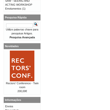
SAW - SEEING AND
ACTING WORKSHOP
Emolumentos
(1)
Pesquisa Rápida
Utilize palavras chave para
pesquisar Artigos.
Pesquisa Avançada
Novidades
Rectors' Conference - Twin
room
200,00€
Informações
Envios