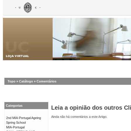
Topo
»
Catálogo
»
Comentários
Categorias
Leia a opinião dos outros Cl
Ainda não há comentários a este Artigo.
2nd MIA-Portugal Ageing
Spring School
MIA-Portugal