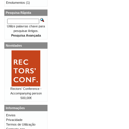
Emolumentos
(1)
Pesquisa Rápida
Utilize palavras chave para
pesquisar Artigos.
Pesquisa Avançada
Novidades
Rectors' Conference -
Accompanying person
500,00€
Informações
Envios
Privacidade
Termos de Utilização