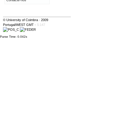
Contacte-nos
© University of Coimbra · 2009
Portugal/WEST GMT
·
S:147
Parse Time: 0.042s