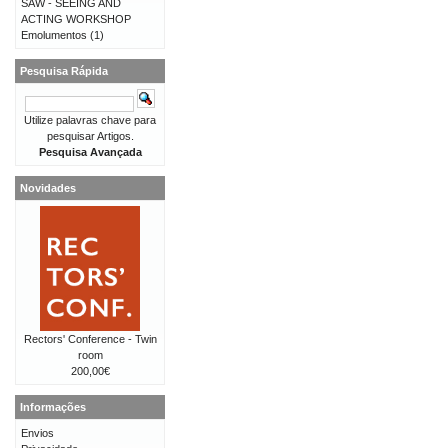
SAW - SEEING AND
ACTING WORKSHOP
Emolumentos
(1)
Pesquisa Rápida
Utilize palavras chave para
pesquisar Artigos.
Pesquisa Avançada
Novidades
Rectors' Conference - Twin
room
200,00€
Informações
Envios