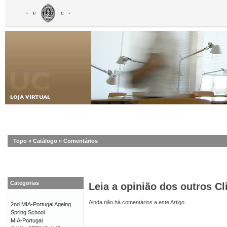
Topo
»
Catálogo
»
Comentários
Categorias
Leia a opinião dos outros Cl
Ainda não há comentários a este Artigo.
2nd MIA-Portugal Ageing
Spring School
MIA-Portugal