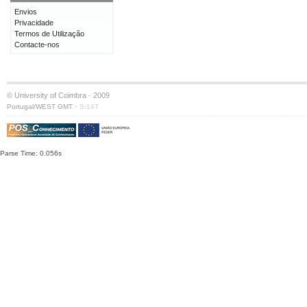
Envios
Privacidade
Termos de Utilização
Contacte-nos
© University of Coimbra · 2009
·
Portugal/WEST GMT
S:147
Parse Time: 0.056s