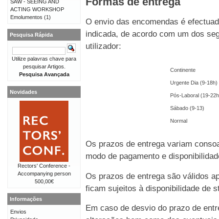
Formas de entrega
SAW - SEEING AND
ACTING WORKSHOP
Emolumentos
(1)
O envio das encomendas é efectuado
indicada, de acordo com um dos seg
Pesquisa Rápida
utilizador:
Utilize palavras chave para
pesquisar Artigos.
Continente
Pesquisa Avançada
Urgente Dia (9-18h)
Novidades
Pós-Laboral (19-22h
Sábado (9-13)
Normal
Os prazos de entrega variam consoa
modo de pagamento e disponibilida
Rectors' Conference -
Accompanying person
Os prazos de entrega são válidos 
500,00€
ficam sujeitos à disponibilidade de
Informações
Em caso de desvio do prazo de entre
Envios