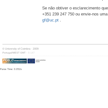
Se não obtiver o esclarecimento que
+351 239 247 750 ou envie-nos uma
gf@uc.pt
.
© University of Coimbra · 2009
·
Portugal/WEST GMT
S:147
Parse Time: 0.052s