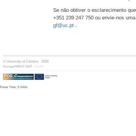
Se não obtiver o esclarecimento que
+351 239 247 750 ou envie-nos uma
gf@uc.pt
.
© University of Coimbra · 2009
·
Portugal/WEST GMT
S:147
Parse Time: 0.044s