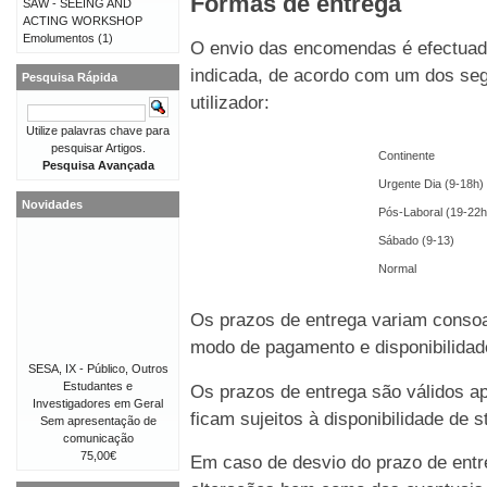
Formas de entrega
SAW - SEEING AND
ACTING WORKSHOP
Emolumentos
(1)
O envio das encomendas é efectuado
indicada, de acordo com um dos seg
Pesquisa Rápida
utilizador:
Utilize palavras chave para
pesquisar Artigos.
Continente
Pesquisa Avançada
Urgente Dia (9-18h)
Novidades
Pós-Laboral (19-22h
Sábado (9-13)
Normal
Os prazos de entrega variam consoa
modo de pagamento e disponibilida
SESA, IX - Público, Outros
Estudantes e
Os prazos de entrega são válidos 
Investigadores em Geral
ficam sujeitos à disponibilidade de
Sem apresentação de
comunicação
75,00€
Em caso de desvio do prazo de entre