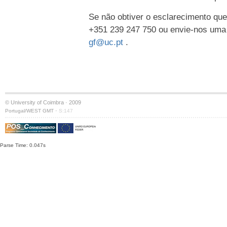
Se não obtiver o esclarecimento que
+351 239 247 750 ou envie-nos uma
gf@uc.pt
.
© University of Coimbra · 2009
·
Portugal/WEST GMT
S:147
Parse Time: 0.047s