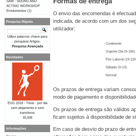
Formas de entrega
SAW - SEEING AND
ACTING WORKSHOP
Emolumentos
(1)
O envio das encomendas é efectuado
indicada, de acordo com um dos seg
Pesquisa Rápida
utilizador:
Utilize palavras chave para
pesquisar Artigos.
Continente
Pesquisa Avançada
Urgente Dia (9-18h)
Novidades
Pós-Laboral (19-22h
Sábado (9-13)
Normal
Os prazos de entrega variam consoa
modo de pagamento e disponibilida
EUG 2018 - Ténis - por dia
sem alojamento e sem
Os prazos de entrega são válidos 
transferes
ficam sujeitos à disponibilidade de
35,00€
Em caso de desvio do prazo de entre
Informações