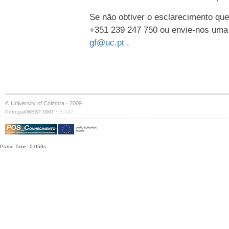
Se não obtiver o esclarecimento que
+351 239 247 750 ou envie-nos uma
gf@uc.pt
.
© University of Coimbra · 2009
·
Portugal/WEST GMT
S:147
Parse Time: 0.053s