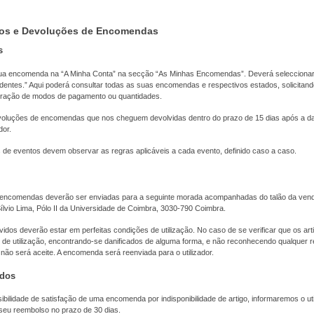
os e Devoluções de Encomendas
s
ua encomenda na “A Minha Conta” na secção “As Minhas Encomendas”. Deverá selecciona
ntes.” Aqui poderá consultar todas as suas encomendas e respectivos estados, solicitand
eração de modos de pagamento ou quantidades.
voluções de encomendas que nos cheguem devolvidas dentro do prazo de 15 dias após a d
dor.
de eventos devem observar as regras aplicáveis a cada evento, definido caso a caso.
encomendas deverão ser enviadas para a seguinte morada acompanhadas do talão da vend
lvio Lima, Pólo II da Universidade de Coimbra, 3030-790 Coimbra.
idos deverão estar em perfeitas condições de utilização. No caso de se verificar que os ar
 de utilização, encontrando-se danificados de alguma forma, e não reconhecendo qualquer r
 não será aceite. A encomenda será reenviada para o utilizador.
ados
bilidade de satisfação de uma encomenda por indisponibilidade de artigo, informaremos o uti
eu reembolso no prazo de 30 dias.