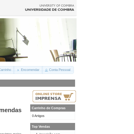
arrinho
Encomendar
Conta Pessoal
Carrinho de Compras
omendas
0 Artigos
Top Vendas