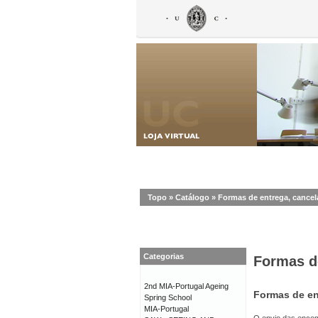
Topo
»
Catálogo
»
Formas de entrega, cance
Categorias
Formas d
2nd MIA-Portugal Ageing
Formas de en
Spring School
MIA-Portugal