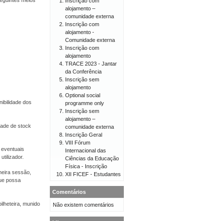
eguintes meios
Inscrição com
alojamento –
comunidade externa
Inscrição com
alojamento -
Comunidade externa
Inscrição com
alojamento
TRACE 2023 - Jantar
da Conferência
Inscrição sem
alojamento
Optional social
ibilidade dos
programme only
Inscrição sem
alojamento –
dade de stock
comunidade externa
Inscrição Geral
VIII Fórum
 eventuais
Internacional das
tilizador.
Ciências da Educação
Física - Inscrição
meira sessão,
XII FICEF - Estudantes
ue possa
Comentários
ilheteira, munido
Não existem comentários