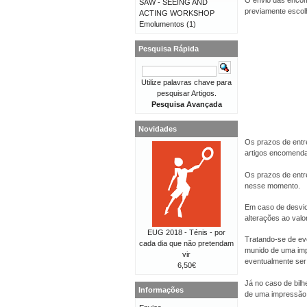
O envio das encom
SAW - SEEING AND
previamente escolhi
ACTING WORKSHOP
Emolumentos
(1)
Pesquisa Rápida
Utilize palavras chave para
pesquisar Artigos.
Pesquisa Avançada
Novidades
Os prazos de entr
artigos encomend
Os prazos de entr
nesse momento.
Em caso de desvio
alterações ao val
EUG 2018 - Ténis - por
Tratando-se de eve
cada dia que não pretendam
munido de uma imp
vir
eventualmente ser 
6,50€
Já no caso de bilh
Informações
de uma impressão 