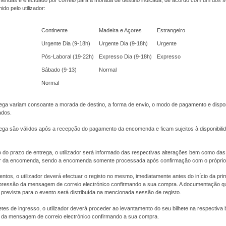
endas é efectuado por correio para a morada de destino indicada, de acordo com um dos s
do pelo utilizador:
Continente
Madeira e Açores
Estrangeiro
Urgente Dia (9-18h)
Urgente Dia (9-18h)
Urgente
Pós-Laboral (19-22h)
Expresso Dia (9-18h)
Expresso
Sábado (9-13)
Normal
Normal
ega variam consoante a morada de destino, a forma de envio, o modo de pagamento e dispon
ados.
ega são válidos após a recepção do pagamento da encomenda e ficam sujeitos à disponibili
 do prazo de entrega, o utilizador será informado das respectivas alterações bem como das
or da encomenda, sendo a encomenda somente processada após confirmação com o próprio u
ntos, o utilizador deverá efectuar o registo no mesmo, imediatamente antes do início da pri
ressão da mensagem de correio electrónico confirmando a sua compra. A documentação q
prevista para o evento será distribuída na mencionada sessão de registo.
etes de ingresso, o utilizador deverá proceder ao levantamento do seu bilhete na respectiva b
da mensagem de correio electrónico confirmando a sua compra.