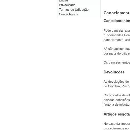
Envios
Privacidade
Termos de Utilização
Cancelament
Contacte-nos
Cancelamento
Pode cancelar a s
“Encomendas Pende
cancelamento, alt
Só são aceites de
por parte do utiliza
Os cancelamentos 
Devoluções
As devoluções de 
de Coimbra, Rua Sí
Os produtos devolv
devidas condições
facto, a devolução
Artigos esgot
No caso da impossi
procederemos ao s