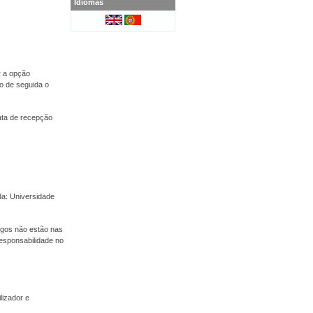
Idiomas
r a opção
o de seguida o
ata de recepção
a: Universidade
tigos não estão nas
esponsabilidade no
lizador e