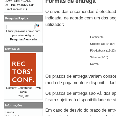
Formas de entrega
SAW - SEEING AND
ACTING WORKSHOP
Emolumentos
(1)
O envio das encomendas é efectuado
indicada, de acordo com um dos seg
Pesquisa Rápida
utilizador:
Utilize palavras chave para
pesquisar Artigos.
Continente
Pesquisa Avançada
Urgente Dia (9-18h)
Novidades
Pós-Laboral (19-22h
Sábado (9-13)
Normal
Os prazos de entrega variam consoa
modo de pagamento e disponibilida
Rectors' Conference - Twin
room
Os prazos de entrega são válidos 
200,00€
ficam sujeitos à disponibilidade de
Informações
Em caso de desvio do prazo de entre
Envios