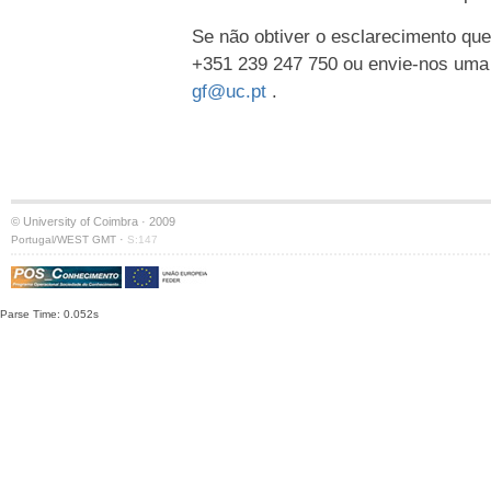
Se não obtiver o esclarecimento que
+351 239 247 750 ou envie-nos uma
gf@uc.pt
.
© University of Coimbra · 2009
·
Portugal/WEST GMT
S:147
Parse Time: 0.052s