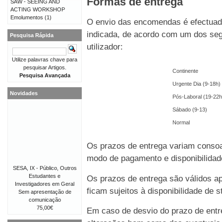
Formas de entrega
SAW - SEEING AND
ACTING WORKSHOP
Emolumentos
(1)
O envio das encomendas é efectuado
indicada, de acordo com um dos seg
Pesquisa Rápida
utilizador:
Utilize palavras chave para
pesquisar Artigos.
Continente
Pesquisa Avançada
Urgente Dia (9-18h)
Novidades
Pós-Laboral (19-22h
Sábado (9-13)
Normal
Os prazos de entrega variam consoa
modo de pagamento e disponibilida
SESA, IX - Público, Outros
Estudantes e
Os prazos de entrega são válidos 
Investigadores em Geral
ficam sujeitos à disponibilidade de
Sem apresentação de
comunicação
75,00€
Em caso de desvio do prazo de entre