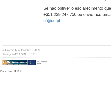
Se não obtiver o esclarecimento que
+351 239 247 750 ou envie-nos uma
gf@uc.pt
.
© University of Coimbra · 2009
·
Portugal/WEST GMT
S:147
Parse Time: 0.050s