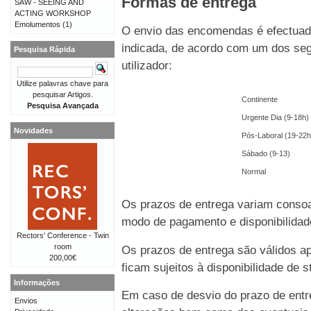
Formas de entrega
SAW - SEEING AND
ACTING WORKSHOP
Emolumentos
(1)
O envio das encomendas é efectuado
indicada, de acordo com um dos seg
Pesquisa Rápida
utilizador:
Utilize palavras chave para
pesquisar Artigos.
Continente
Pesquisa Avançada
Urgente Dia (9-18h)
Novidades
Pós-Laboral (19-22h
Sábado (9-13)
Normal
Os prazos de entrega variam consoa
modo de pagamento e disponibilida
Rectors' Conference - Twin
room
Os prazos de entrega são válidos 
200,00€
ficam sujeitos à disponibilidade de
Informações
Em caso de desvio do prazo de entre
Envios