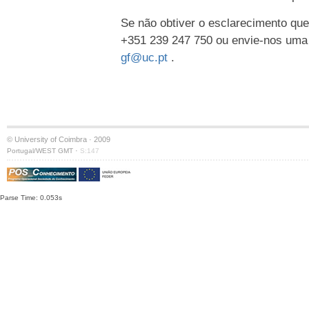
Se não obtiver o esclarecimento que
+351 239 247 750 ou envie-nos uma
gf@uc.pt
.
© University of Coimbra · 2009
·
Portugal/WEST GMT
S:147
Parse Time: 0.053s