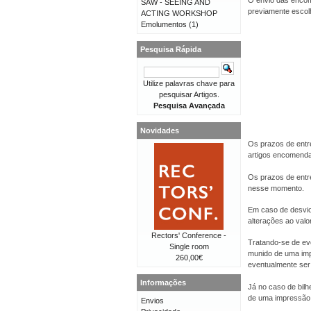
O envio das encom
SAW - SEEING AND
previamente escolhi
ACTING WORKSHOP
Emolumentos
(1)
Pesquisa Rápida
Utilize palavras chave para
pesquisar Artigos.
Pesquisa Avançada
Novidades
Os prazos de entr
artigos encomend
Os prazos de entr
nesse momento.
Em caso de desvio
alterações ao val
Rectors' Conference -
Tratando-se de eve
Single room
munido de uma imp
260,00€
eventualmente ser 
Informações
Já no caso de bilh
de uma impressão 
Envios