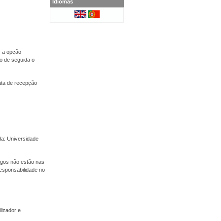
Idiomas
r a opção
o de seguida o
ata de recepção
a: Universidade
tigos não estão nas
esponsabilidade no
lizador e