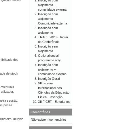
eguintes meios
Inscrição com
alojamento –
comunidade externa
Inscrição com
alojamento -
Comunidade externa
Inscrição com
alojamento
TRACE 2023 - Jantar
da Conferência
Inscrição sem
alojamento
Optional social
ibilidade dos
programme only
Inscrição sem
alojamento –
dade de stock
comunidade externa
Inscrição Geral
VIII Fórum
 eventuais
Internacional das
tilizador.
Ciências da Educação
Física - Inscrição
meira sessão,
XII FICEF - Estudantes
ue possa
Comentários
ilheteira, munido
Não existem comentários