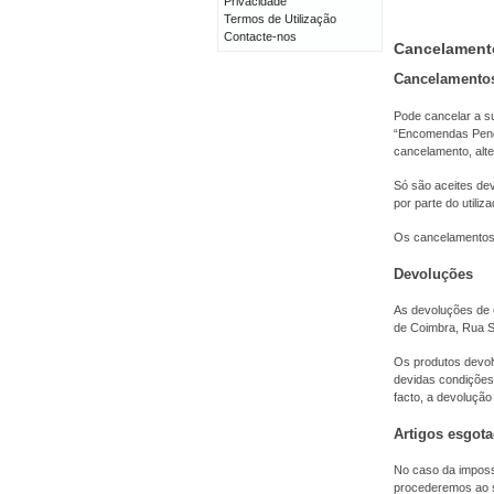
Privacidade
Termos de Utilização
Contacte-nos
Cancelament
Cancelamento
Pode cancelar a s
“Encomendas Pende
cancelamento, alt
Só são aceites de
por parte do utiliza
Os cancelamentos 
Devoluções
As devoluções de 
de Coimbra, Rua Sí
Os produtos devolv
devidas condições
facto, a devolução
Artigos esgot
No caso da impossi
procederemos ao s