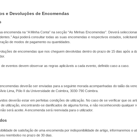
os e Devoluções de Encomendas
s
ua encomenda na “A Minha Conta” na secção “As Minhas Encomendas”. Deverá selecciona
ntes.” Aqui poderá consultar todas as suas encomendas e respectivos estados, solicitand
eração de modos de pagamento ou quantidades.
voluções de encomendas que nos cheguem devolvidas dentro do prazo de 15 dias após a d
dor.
de eventos devem observar as regras aplicáveis a cada evento, definido caso a caso.
encomendas deverão ser enviadas para a seguinte morada acompanhadas do talão da vend
lvio Lima, Pólo II da Universidade de Coimbra, 3030-790 Coimbra.
idos deverão estar em perfeitas condições de utilização. No caso de se verificar que os ar
 de utilização, encontrando-se danificados de alguma forma, e não reconhecendo qualquer r
 não será aceite. A encomenda será reenviada para o utilizador.
ados
bilidade de satisfação de uma encomenda por indisponibilidade de artigo, informaremos o uti
eu reembolso no prazo de 30 dias.