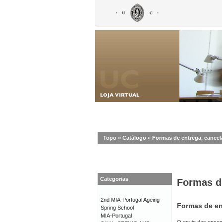
Topo
»
Catálogo
»
Formas de entrega, cance
Categorias
Formas d
2nd MIA-Portugal Ageing
Formas de en
Spring School
MIA-Portugal