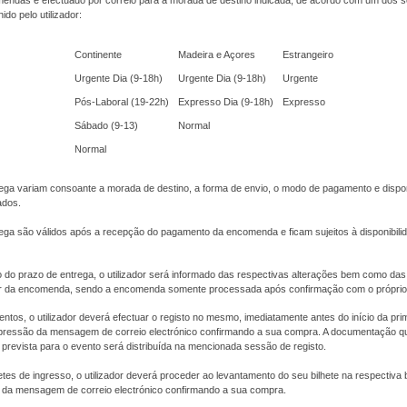
endas é efectuado por correio para a morada de destino indicada, de acordo com um dos s
do pelo utilizador:
Continente
Madeira e Açores
Estrangeiro
Urgente Dia (9-18h)
Urgente Dia (9-18h)
Urgente
Pós-Laboral (19-22h)
Expresso Dia (9-18h)
Expresso
Sábado (9-13)
Normal
Normal
ega variam consoante a morada de destino, a forma de envio, o modo de pagamento e dispon
ados.
ega são válidos após a recepção do pagamento da encomenda e ficam sujeitos à disponibili
 do prazo de entrega, o utilizador será informado das respectivas alterações bem como das
or da encomenda, sendo a encomenda somente processada após confirmação com o próprio u
ntos, o utilizador deverá efectuar o registo no mesmo, imediatamente antes do início da pri
ressão da mensagem de correio electrónico confirmando a sua compra. A documentação q
prevista para o evento será distribuída na mencionada sessão de registo.
etes de ingresso, o utilizador deverá proceder ao levantamento do seu bilhete na respectiva b
da mensagem de correio electrónico confirmando a sua compra.