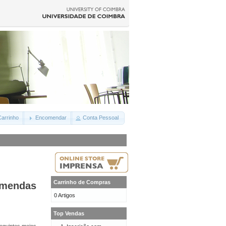
arrinho
Encomendar
Conta Pessoal
Carrinho de Compras
omendas
0 Artigos
Top Vendas