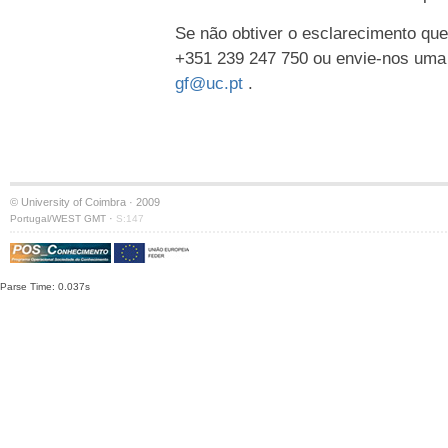
Se não obtiver o esclarecimento que
+351 239 247 750 ou envie-nos uma
gf@uc.pt
.
© University of Coimbra · 2009
·
Portugal/WEST GMT
S:147
Parse Time: 0.037s