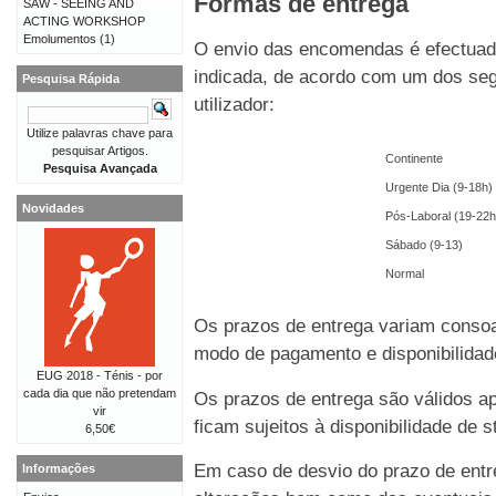
Formas de entrega
SAW - SEEING AND
ACTING WORKSHOP
Emolumentos
(1)
O envio das encomendas é efectuado
indicada, de acordo com um dos seg
Pesquisa Rápida
utilizador:
Utilize palavras chave para
pesquisar Artigos.
Continente
Pesquisa Avançada
Urgente Dia (9-18h)
Novidades
Pós-Laboral (19-22h
Sábado (9-13)
Normal
Os prazos de entrega variam consoa
modo de pagamento e disponibilida
EUG 2018 - Ténis - por
cada dia que não pretendam
Os prazos de entrega são válidos 
vir
ficam sujeitos à disponibilidade de
6,50€
Em caso de desvio do prazo de entre
Informações