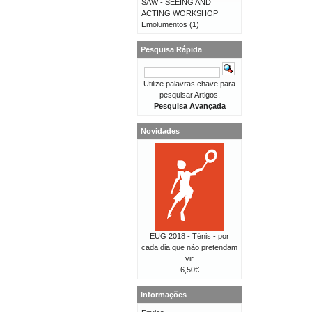
SAW - SEEING AND
ACTING WORKSHOP
Emolumentos
(1)
Pesquisa Rápida
Utilize palavras chave para
pesquisar Artigos.
Pesquisa Avançada
Novidades
EUG 2018 - Ténis - por
cada dia que não pretendam
vir
6,50€
Informações