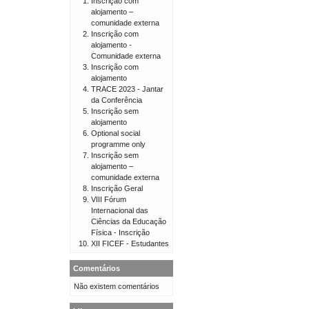
Inscrição com
alojamento –
comunidade externa
Inscrição com
alojamento -
Comunidade externa
Inscrição com
alojamento
TRACE 2023 - Jantar
da Conferência
Inscrição sem
alojamento
Optional social
programme only
Inscrição sem
alojamento –
comunidade externa
Inscrição Geral
VIII Fórum
Internacional das
Ciências da Educação
Física - Inscrição
XII FICEF - Estudantes
Comentários
Não existem comentários