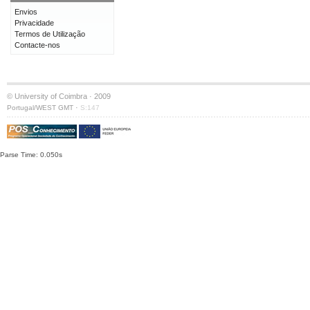
Envios
Privacidade
Termos de Utilização
Contacte-nos
© University of Coimbra · 2009
·
Portugal/WEST GMT
S:147
Parse Time: 0.050s