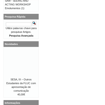
SAW - SEEING AND
ACTING WORKSHOP
Emolumentos
(1)
Pesquisa Rápida
Utilize palavras chave para
pesquisar Artigos.
Pesquisa Avançada
Novidades
SESA, IX – Outros
Estudantes da FLUC com
apresentação de
comunicação
40,00€
Informações