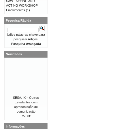
SAW - SEEING AND
ACTING WORKSHOP
Emolumentos
(1)
Pesquisa Rápida
Utilize palavras chave para
pesquisar Artigos.
Pesquisa Avançada
Novidades
SESA, IX – Outros
Estudantes com
apresentação de
comunicação
75,00€
Informações