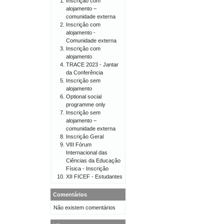
Inscrição com
alojamento –
comunidade externa
Inscrição com
alojamento -
Comunidade externa
Inscrição com
alojamento
TRACE 2023 - Jantar
da Conferência
Inscrição sem
alojamento
Optional social
programme only
Inscrição sem
alojamento –
comunidade externa
Inscrição Geral
VIII Fórum
Internacional das
Ciências da Educação
Física - Inscrição
XII FICEF - Estudantes
Comentários
Não existem comentários