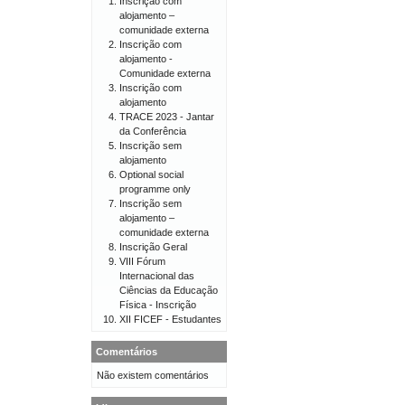
Inscrição com
alojamento –
comunidade externa
Inscrição com
alojamento -
Comunidade externa
Inscrição com
alojamento
TRACE 2023 - Jantar
da Conferência
Inscrição sem
alojamento
Optional social
programme only
Inscrição sem
alojamento –
comunidade externa
Inscrição Geral
VIII Fórum
Internacional das
Ciências da Educação
Física - Inscrição
XII FICEF - Estudantes
Comentários
Não existem comentários